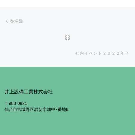
投稿ナビゲーション
前の投稿
春爛漫
投稿リストに戻る
次
社内イベント２０２２年
井上設備工業株式会社
〒983-0821
仙台市宮城野区岩切字畑中7番地8